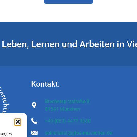
Leben, Lernen und Arbeiten in Vie
Kontakt.
Brecherspitzstraße 8
81541 München
+49 (089) 4477 8980
sekretariat@gfsa-muenchen.de
kies, um