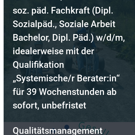
soz. päd. Fachkraft (Dipl.
Sozialpäd., Soziale Arbeit
Bachelor, Dipl. Päd.) w/d/m,
idealerweise mit der
Qualifikation
Bereiche Stationäre
„Systemische/r Berater:in“
Jugendhilfe, der
für 39 Wochenstunden ab
Eingliederungshilfe BEW
sofort, unbefristet
sowie
Qualitätsmanagement