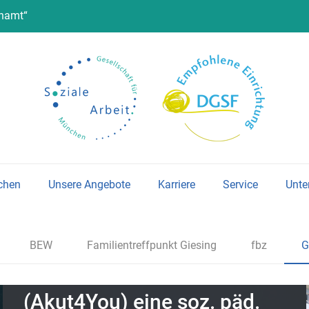
enamt“
Einrichtung
chen
Unsere Angebote
Karriere
Service
Unte
Akutunterstützung für
Alleinerziehende in
BEW
Familientreffpunkt Giesing
fbz
G
Krisensituationen
(Akut4You) eine soz. päd.