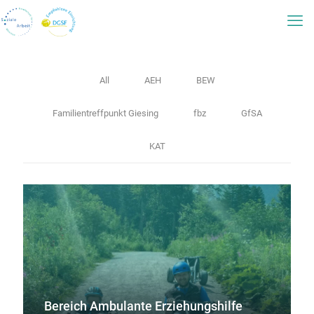
All
AEH
BEW
Familientreffpunkt Giesing
fbz
GfSA
KAT
Bereich Ambulante Erziehungshilfe