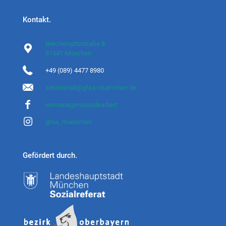
Kontakt.
Brecherspitzstraße 8
81541 München
+49 (089) 4477 8980
sekretariat@gfsa-muenchen.de
wirmanagensozialearbeit
gfsa_muenchen
Gefördert durch.