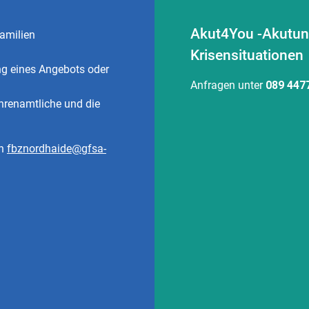
Akut4You -Akutunt
Familien
Krisensituationen
ng eines Angebots oder
Anfragen unter
089 447
Ehrenamtliche und die
an
fbznordhaide@gfsa-