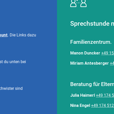
Sprechstunde n
ount
. Die Links dazu
Familienzentrum.
Manon Duncker
+49 15
st du unten bei
Miriam Antesberger
+
Beratung für Elter
chwister sind
Julia Haimerl
+49 174 
Nina Engel
+49 174 51