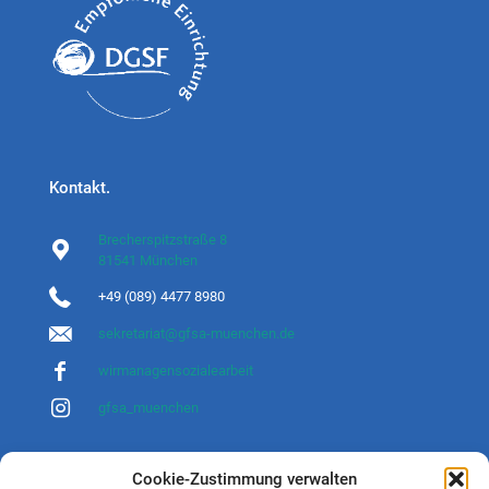
Kontakt.
Brecherspitzstraße 8
81541 München
+49 (089) 4477 8980
sekretariat@gfsa-muenchen.de
wirmanagensozialearbeit
gfsa_muenchen
Cookie-Zustimmung verwalten
Gefördert durch.