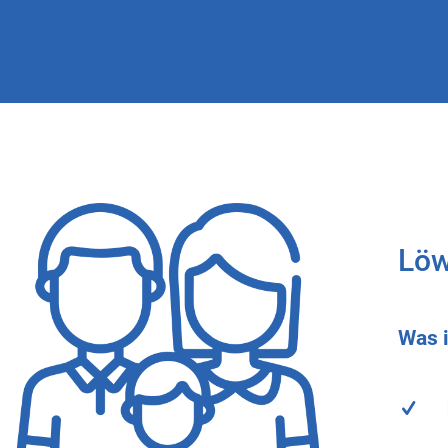
Löw
Was 