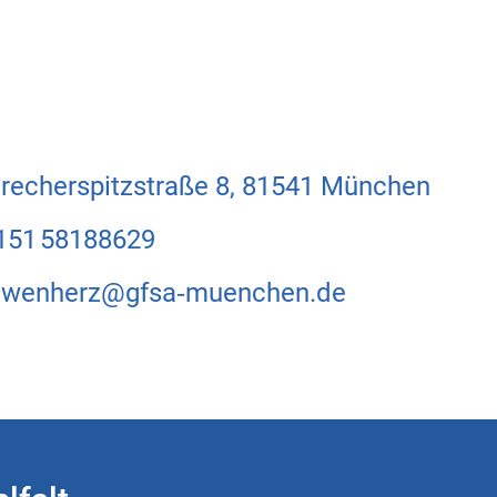
Brecherspitzstraße 8, 81541 München
0151 58188629
oewenherz@gfsa‑muenchen.de