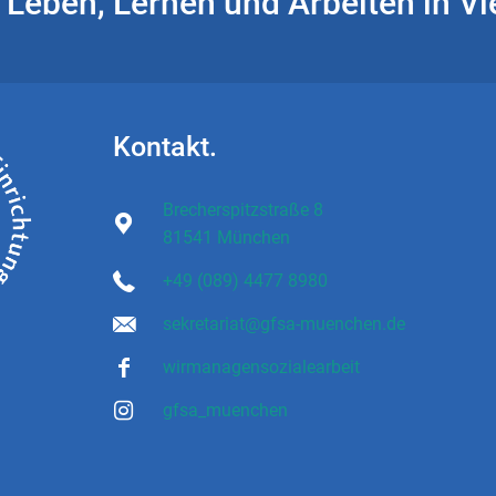
Leben, Lernen und Arbeiten in Vie
Kontakt.
Brecherspitzstraße 8
81541 München
+49 (089) 4477 8980
sekretariat@gfsa-muenchen.de
wirmanagensozialearbeit
gfsa_muenchen